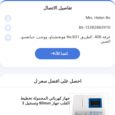
تفاصيل الاتصال
Mrs. Helen Bo
86-13382885910
غرفة 408، الطريق No.801 هونغتشياو، ووشى، جيانغسو،
الصين
ﺎﺘﺼﻟ ﺍﻶﻧ
احصل على افضل سعر ل
جهاز كهربائي المحمولة تخطيط
القلب جهاز 80mm وتسجيل 3
تنسيق القناة