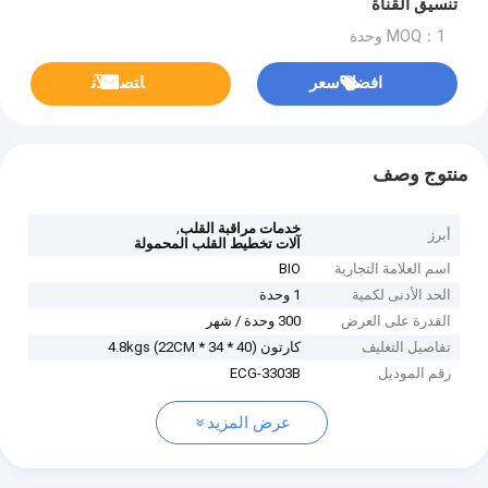
تنسيق القناة
MOQ：1 وحدة
افضل سعر
ﺎﺘﺼﻟ ﺍﻶﻧ
منتوج وصف
,
خدمات مراقبة القلب
أبرز
آلات تخطيط القلب المحمولة
اسم العلامة التجارية
BIO
الحد الأدنى لكمية
1 وحدة
القدرة على العرض
300 وحدة / شهر
تفاصيل التغليف
كارتون (40 * 34 * 22CM) 4.8kgs
رقم الموديل
ECG-3303B
عرض المزيد