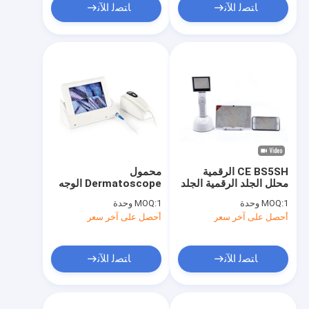
ﺎﺘﺼﻟ ﺍﻶﻧ
ﺎﺘﺼﻟ ﺍﻶﻧ
CE BS5SH الرقمية
محمول
محلل الجلد الرقمية الجلد
Dermatoscope الوجه
الرطوبة متر للطبيب
الجلد الرطوبة ومحلل
1 وحدة
MOQ:
1 وحدة
MOQ:
النفط واي فاي محلل
أحصل على آخر سعر
أحصل على آخر سعر
فروة الرأس
ﺎﺘﺼﻟ ﺍﻶﻧ
ﺎﺘﺼﻟ ﺍﻶﻧ