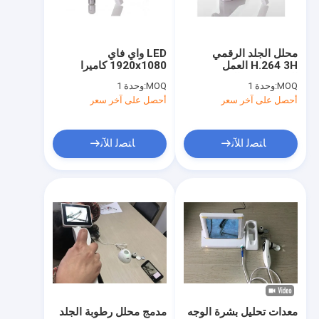
جولة في المعمل
مراقبة الجودة
محلل الجلد الرقمي
LED واي فاي
H.264 3H العمل
1920x1080 كاميرا
اتصل بنا
المستمر 5H الشحن
رقمية مجهر
MOQ:
وحدة 1
MOQ:
وحدة 1
أحصل على آخر سعر
أحصل على آخر سعر
أخبار
حالات
ﺎﺘﺼﻟ ﺍﻶﻧ
ﺎﺘﺼﻟ ﺍﻶﻧ
Shopping Online
المحمولة الموجات فوق الصوتية سكانر
الماسح الضوئي بالموجات فوق الصوتية المحمولة
الماسح الضوئي البيطرية بالموجات فوق الصوتية
معدات تحليل بشرة الوجه
مدمج محلل رطوبة الجلد