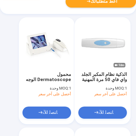
أعط متطلباتك
الذكية نظام المكبر الجلد
محمول
واي فاي 50 مرة المهنية
Dermatoscope الوجه
الجلد الماسح الضوئي
الجلد الرطوبة ومحلل
1 وحدة
MOQ:
1 وحدة
MOQ:
خفيفة الوزن
النفط واي فاي محلل
أحصل على آخر سعر
أحصل على آخر سعر
فروة الرأس
ﺎﺘﺼﻟ ﺍﻶﻧ
ﺎﺘﺼﻟ ﺍﻶﻧ