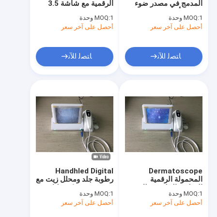
المدمج في مصدر ضوء
الرقمية مع شاشة 3.5
الأشعة تحت الحمراء الوريد الباحث
LED 4 أو 9 عرض الصور
بوصة مريحة لعقد
1 وحدة
MOQ:
1 وحدة
MOQ:
أحصل على آخر سعر
محلل الجلد الرقمي
أحصل على آخر سعر
لون الماسح الضوئي بالموجات فوق الصوتية دوبلر
ﺎﺘﺼﻟ ﺍﻶﻧ
ﺎﺘﺼﻟ ﺍﻶﻧ
معدات الوقاية الشخصية PPE
فيديو منظار الأذن الرقمي
الموجات فوق الصوتية البيطرية الماسح الضوئي
آلة الوجه بترددات الراديو
كاميرا رقمية لقاع العين
Handhled Digital
Dermatoscope
التنظير الإلكترونية الرقمية
المحمولة الرقمية
رطوبة جلد ومحلل زيت مع
الرطوبة الجلد ومحلل
محترف برمجيّة تحليل
1 وحدة
MOQ:
1 وحدة
MOQ:
النفط مع شاشة 8 بوصة
multi معلم مدرب صبور
أحصل على آخر سعر
أحصل على آخر سعر