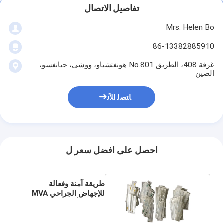
تفاصيل الاتصال
Mrs. Helen Bo
86-13382885910
غرفة 408، الطريق No.801 هونغتشياو، ووشى، جيانغسو،
الصين
ﺎﺘﺼﻟ ﺍﻶﻧ
احصل على افضل سعر ل
طريقة آمنة وفعالة
للإجهاض الجراحي MVA
حتى 12 أسبوعًا من الحمل