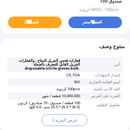
صندوق 100
MOQ：100pcs كرتونة
افضل سعر
ﺎﺘﺼﻟ ﺍﻶﻧ
منتوج وصف
قفازات فحص النتريل المتاح ، والقفازات
أبرز
النتريل القابل للتصرف بالجملة
,
disposable nitrile gloves bulk
إصدار الشهادات
CE, FDA
اسم العلامة التجارية
BIO
الحد الأدنى لكمية
100pcs كرتونة
القدرة على العرض
10،000،000 قطعة / شهر
100 قطعة / صندوق ، 10 صناديق / كرتون
تفاصيل التغليف
(36.5 * 26.5 * 25.5 سم ، 6.6 كلغ)
عرض المزيد