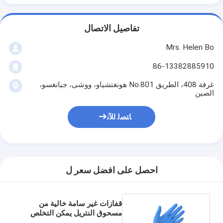
تفاصيل الاتصال
Mrs. Helen Bo
86-13382885910
غرفة 408، الطريق No.801 هونغتشياو، ووشى، جيانغسو،
الصين
ﺎﺘﺼﻟ ﺍﻶﻧ
احصل على افضل سعر ل
قفازات غير سامة خالية من
مسحوق النتريل يمكن التخلص
منها صندوق 100