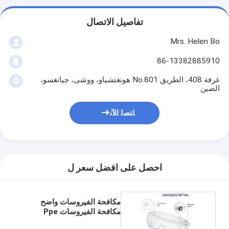
تفاصيل الاتصال
Mrs. Helen Bo
86-13382885910
غرفة 408، الطريق No.801 هونغتشياو، ووشى، جيانغسو،
الصين
ﺎﺘﺼﻟ ﺍﻶﻧ
احصل على افضل سعر ل
مكافحة الفيروسات واضح
مكافحة الفيروسات Ppe
نظارات السلامة