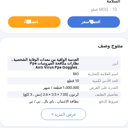
السلامة
MOQ：10 قطع
افضل سعر
ﺎﺘﺼﻟ ﺍﻶﻧ
منتوج وصف
العدسة الواقية من معدات الوقاية الشخصية ،
أبرز
نظارات مكافحة الفيروسات Ppe
,
Anti Virus Ppe Goggles
اسم العلامة التجارية
BIO
الحد الأدنى لكمية
10 قطع
القدرة على العرض
1،000،000 قطعة / شهر
تفاصيل التغليف
كرتون (7.05 × 3.5 × 2.6 إنش ، 3 كلغ)
شروط الدفع
بطاقة الائتمان ، باي بال ، تي / تي
عرض المزيد