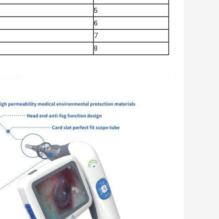
5
6
7
8