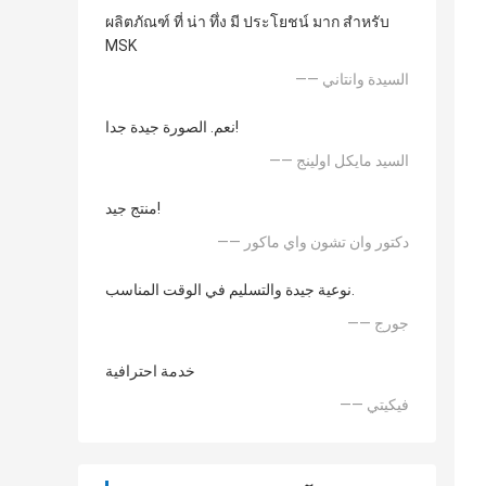
ผลิตภัณฑ์ ที่ น่า ทึ่ง มี ประโยชน์ มาก สำหรับ
MSK
—— السيدة وانتاني
نعم. الصورة جيدة جدا!
—— السيد مايكل اولينج
منتج جيد!
—— دكتور وان تشون واي ماكور
نوعية جيدة والتسليم في الوقت المناسب.
—— جورج
خدمة احترافية
—— فيكيتي