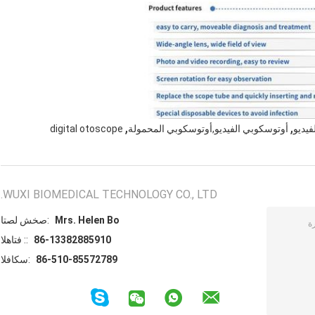
,
,
يديو
أوتوسكوبي الفيديو,أوتوسكوبي المحمولة
digital otoscope
WUXI BIOMEDICAL TECHNOLOGY CO., LTD.
Mrs. Helen Bo
اتصل شخص:
86-13382885910
الهاتف ::
86-510-85572789
الفاكس: