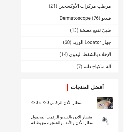
مرطب مركزات الأوكسجين
(21)
فيديو Dermatoscope
(76)
طبيّ نقيع مضخة
(13)
جهاز Locator الوريد
(68)
الإخلاء بالشفط اليدوي
(14)
آلة ماكياج دائم
(7)
أفضل المنتجات
منظار الأذن الرقمي 720 × 480
منظار الأذن بالفيديو الرقمي المحمول
منظار الأذن والأنف والحنجرة مع بطاقة
فلاش مايكرو إس دي 32 جيجا