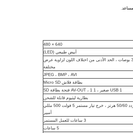
مساعد.
640 × 480
أبيض طبيعي (LED)
شاشة LCD خاصة مقاس 3 بوصات ، الحد الأدنى من اختلاف اللون لزاوية عرض
مختلفة
JPEG ، BMP ، AVI
بطاقة فلاش Micro SD
1 USB صغير ، 1 AV-OUT ، 1 فتحة بطاقة SD
بطارية ليثيوم قابلة للشحن
110 فولت ~ 220 فولت تيار متردد 50/60 هرتز ، خرج تيار مستمر 5 فولت 500 مللي
أمبير
3 ساعات للعمل المستمر
5 ساعات