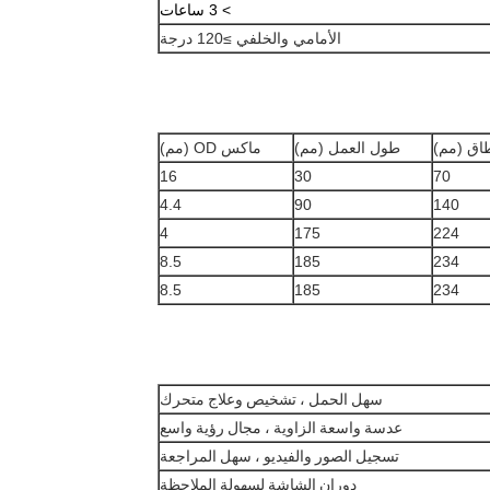
> 3 ساعات
الأمامي والخلفي ≥120 درجة
اق (مم)
طول العمل (مم)
ماكس OD (مم)
16
30
70
4.4
90
140
4
175
224
8.5
185
234
8.5
185
234
سهل الحمل ، تشخيص وعلاج متحرك
عدسة واسعة الزاوية ، مجال رؤية واسع
تسجيل الصور والفيديو ، سهل المراجعة
دوران الشاشة لسهولة الملاحظة