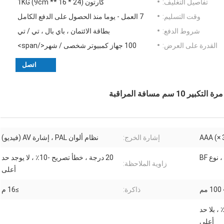
تفاصيل التغليف:
كارتون (24 * 16 ** 9cm) 1KG
وقت التسليم:
7 العمل - يوما منذ الحصول على الدفع الكامل
شروط الدفع:
بطاقة الائتمان ، باي بال ، تي / تي
القدرة على العرض:
100 جهاز كمبيوتر شخصى / شهر</span>
اتصل
إشارة الخرج:
نظام ألوان PAL ، إشارة AV (فيديو)
نوع BF
20 درجة ، خطأ تصريح -10٪ ، لا يوجد حد
زاوية الملاحظة:
أعلى
ذاكرة:
≥16 م
2. lp / mm ، خطأ التصريح -10٪ ، بلا حد
أعلى