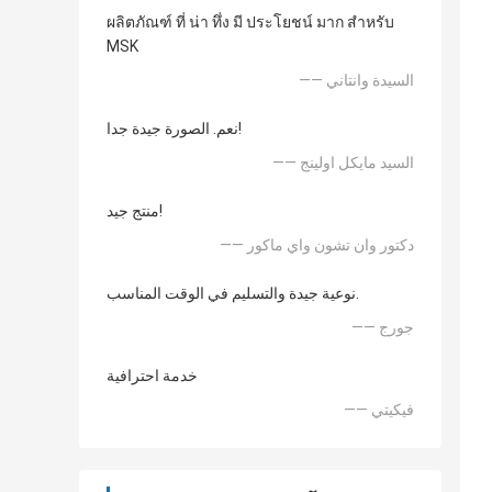
ผลิตภัณฑ์ ที่ น่า ทึ่ง มี ประโยชน์ มาก สำหรับ
MSK
—— السيدة وانتاني
نعم. الصورة جيدة جدا!
—— السيد مايكل اولينج
منتج جيد!
—— دكتور وان تشون واي ماكور
نوعية جيدة والتسليم في الوقت المناسب.
—— جورج
خدمة احترافية
—— فيكيتي