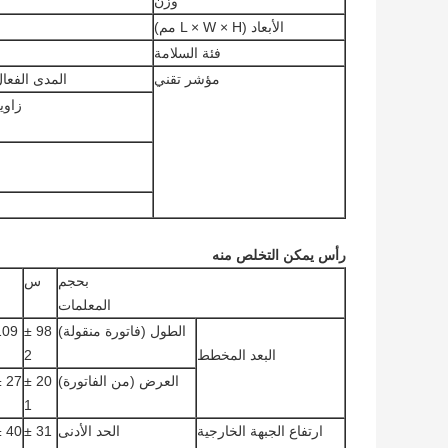
وزن
الأبعاد (L × W × H مم)
فئة السلامة
مؤشر تقني
المدى الفعال
زاوي
رأس يمكن التخلص منه
بحجم
س
المعلمات
الطول (فاتورة منقولة)
98 ±
البعد المخطط
2
العرض (من الفاتورة)
20 ±
27 ± 1
1
ارتفاع الجبهة الخارجية
الحد الأدنى
31 ±
40 ± 5