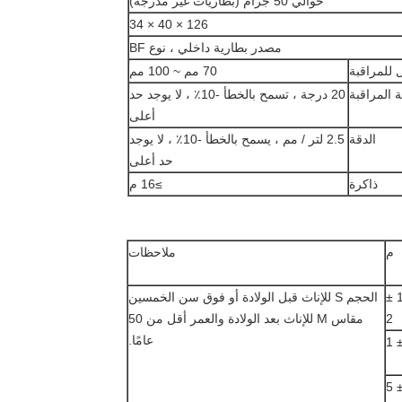
حوالي 50 جرام (بطاريات غير مدرجة)
126 × 40 × 34
مصدر بطارية داخلي ، نوع BF
 للمراقبة
70 مم ~ 100 مم
ة المراقبة
20 درجة ، تسمح بالخطأ -10٪ ، لا يوجد حد
أعلى
الدقة
2.5 لتر / مم ، يسمح بالخطأ -10٪ ، لا يوجد
حد أعلى
ذاكرة
≥16 م
م
ملاحظات
109 ±
الحجم S للإناث قبل الولادة أو فوق سن الخمسين
2
مقاس M للإناث بعد الولادة والعمر أقل من 50
عامًا.