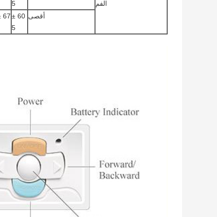
الفم
5
أقصى
60 ±
67 ± 5
5