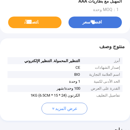
المهبل مع بطاريات AAA
MOQ：1 وحدة
افضل سعر
ﺎﺘﺼﻟ ﺍﻶﻧ
منتوج وصف
أبرز
,
التنظير المحمولة
التنظير الإلكتروني
إصدار الشهادات
CE
اسم العلامة التجارية
BIO
الحد الأدنى لكمية
1 وحدة
القدرة على العرض
100 وحدة/شهر
تفاصيل التغليف
الكرتون (24 * 15 * 6.5CM) 1KG
عرض المزيد
مميزات