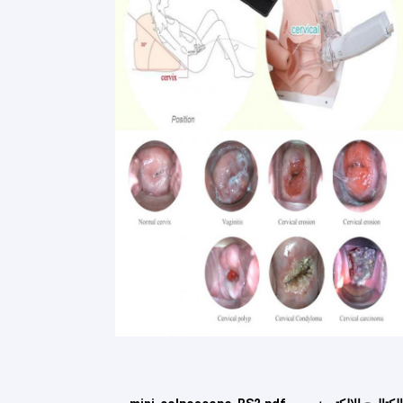
الأشعة تحت الحمراء الوريد الباحث
محلل الجلد الرقمي
لون الماسح الضوئي بالموجات فوق الصوتية دوبلر
معدات الوقاية الشخصية PPE
فيديو منظار الأذن الرقمي
الموجات فوق الصوتية البيطرية الماسح الضوئي
آلة الوجه بترددات الراديو
كاميرا رقمية لقاع العين
التنظير الإلكترونية الرقمية
multi معلم مدرب صبور