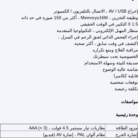
إخراج AV / USB ، الاتصال بالتلفزيون / الكمبيوتر
وظيفة التخزين ، Memory≥16M ، أكثر من 150 صورة في حد ذاته
X 1.5 التكبير في الوقت الحقيقي
منظار المهبل الإلكتروني ، التكنولوجيا المتقدمة
إجراء الفحص الذاتي لعنق الرحم في المنزل ،
اكتشف في وقت سابق ، أكثر صحية.
مراقبة العلاج ومنع تكراره
الخصوصية تحت سيطرتك
صديقة للبيئة وسهلة الاستخدام
شاشة عالية الوضوح
قابلية ككاميرا
توقعات شخصية
تكلفة رخيصة
مواصفات
وحدة رئيسية
مزود الطاقة
بطاريات تيار مستمر 4.5 فولت ، AAA (× 3)
إشارة الخرج
نظام ألوان PAL ، إشارة AV (فيديو)