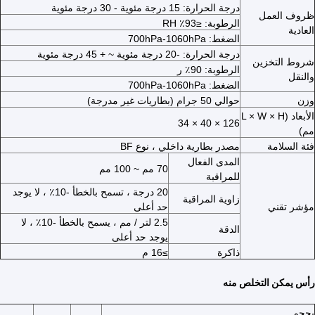
درجة الحرارة: 15 درجة مئوية - 30 درجة مئوية
ظروف العمل
الرطوبة: ≤93٪ RH
العادية
الضغط: 700hPa-1060hPa
درجة الحرارة: -20 درجة مئوية ~ + 45 درجة مئوية
شروط التخزين
الرطوبة: 90٪ ر
والنقل
الضغط: 700hPa-1060hPa
وزن
حوالي 50 جرام (بطاريات غير مدرجة)
الأبعاد (L × W × H
126 × 40 × 34
مم)
فئة السلامة
مصدر بطارية داخلي ، نوع BF
المدى الفعال
70 مم ~ 100 مم
للمراقبة
20 درجة ، تسمح بالخطأ -10٪ ، لا يوجد
زاوية المراقبة
مؤشر تقني
حد أعلى
2.5 لتر / مم ، يسمح بالخطأ -10٪ ، لا
الدقة
مسكن
يوجد حد أعلى
ذاكرة
≥16 م
منتجات
رأس يمكن التخلص منه
معلومات عنا
بحجم