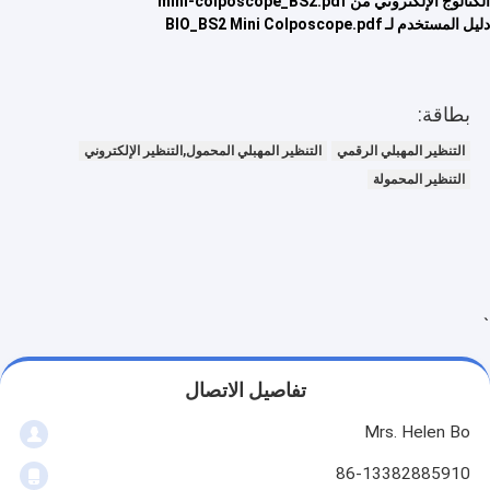
الكتالوج الإلكتروني من mini-colposcope_BS2.pdf
نظام مراقبة تخطيط القلب
دليل المستخدم لـ BIO_BS2 Mini Colposcope.pdf
مرطب مركزات الأوكسجين
فيديو Dermatoscope
بطاقة:
طبيّ نقيع مضخة
التنظير المهبلي الرقمي
التنظير المهبلي المحمول,التنظير الإلكتروني
التنظير المحمولة
جهاز Locator الوريد
الإخلاء بالشفط اليدوي
آلة ماكياج دائم
`
تفاصيل الاتصال
Mrs. Helen Bo
86-13382885910