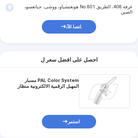
غرفة 408، الطريق No.801 هونغتشياو، ووشى، جيانغسو،
الصين
ﺎﺘﺼﻟ ﺍﻶﻧ
احصل على افضل سعر ل
PAL Color System مسبار
المهبل الرقمية الالكترونية منظار
المهبل مع بطاريات AAA
استمر