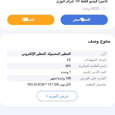
كاميرا فيديو فقط 10 جرام الوزن
MOQ：1 وحدة
افضل سعر
ﺎﺘﺼﻟ ﺍﻶﻧ
منتوج وصف
أبرز
,
التنظير المحمولة
التنظير الإلكتروني
إصدار الشهادات
CE
اسم العلامة التجارية
BIO
الحد الأدنى لكمية
1 وحدة
القدرة على العرض
100 وحدة/شهر
تفاصيل التغليف
الكرتون (24 * 15 * 6.5CM) 1KG
عرض المزيد