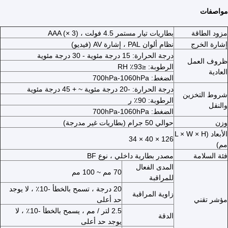
مواصفات
مزود الطاقة
بطاريات تيار مستمر 4.5 فولت ، AAA (× 3)
إشارة الخرج
نظام ألوان PAL ، إشارة AV (فيديو)
درجة الحرارة: 15 درجة مئوية - 30 درجة مئوية
ظروف العمل
الرطوبة: ≤93٪ RH
العادية
الضغط: 700hPa-1060hPa
درجة الحرارة: -20 درجة مئوية ~ + 45 درجة مئوية
شروط التخزين
الرطوبة: 90٪ ر
والنقل
الضغط: 700hPa-1060hPa
وزن
حوالي 50 جرام (بطاريات غير مدرجة)
الأبعاد (L × W × H
126 × 40 × 34
مم)
فئة السلامة
مصدر بطارية داخلي ، نوع BF
المدى الفعال
70 مم ~ 100 مم
للمراقبة
20 درجة ، تسمح بالخطأ -10٪ ، لا يوجد
زاوية المراقبة
مؤشر تقني
حد أعلى
2.5 لتر / مم ، يسمح بالخطأ -10٪ ، لا
الدقة
يوجد حد أعلى