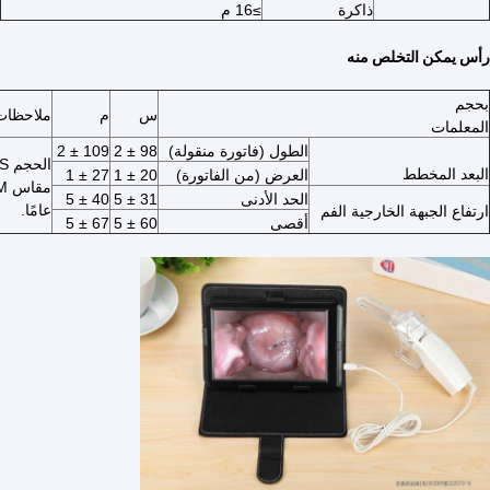
ذاكرة
≥16 م
رأس يمكن التخلص منه
بحجم
س
م
ملاحظات
المعلمات
الطول (فاتورة منقولة)
98 ± 2
109 ± 2
الحجم S للإناث قبل الولادة أو فوق سن الخمسين
البعد المخطط
العرض (من الفاتورة)
20 ± 1
27 ± 1
الحد الأدنى
31 ± 5
40 ± 5
عامًا.
ارتفاع الجبهة الخارجية الفم
أقصى
60 ± 5
67 ± 5