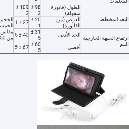
المعلمات
الطول (فاتورة
98 ±
109 ±
منقولة)
2
2
البعد المخطط
العرض (من
20 ±
27 ± 1
الفاتورة)
1
الخمس
31 ±
الحد الأدنى
40 ± 5
من 50 عامًا.
ارتفاع الجبهة الخارجية
5
الفم
60 ±
أقصى
67 ± 5
5
مسكن
منتجات
معلومات عنا