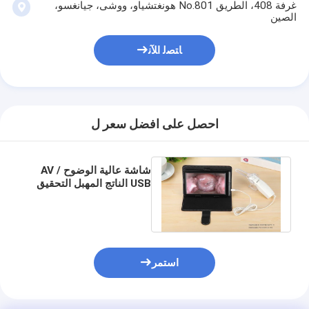
نظام مراقبة تخطيط القلب
غرفة 408، الطريق No.801 هونغتشياو، ووشى، جيانغسو،
الصين
مرطب مركزات الأوكسجين
ﺎﺘﺼﻟ ﺍﻶﻧ
فيديو Dermatoscope
طبيّ نقيع مضخة
احصل على افضل سعر ل
جهاز Locator الوريد
الإخلاء بالشفط اليدوي
شاشة عالية الوضوح AV /
USB الناتج المهبل التحقيق
آلة ماكياج دائم
الرقمي التنظير الالكترونية
استمر