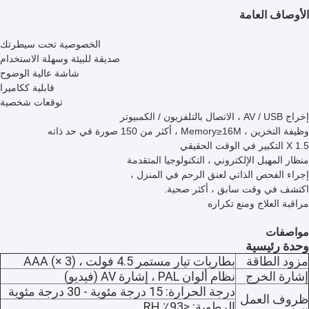
الأوصاف العامة
الخصوصية تحت سيطرتك
صديقة للبيئة وسهلة الاستخدام
شاشة عالية الوضوح
قابلية ككاميرا
توقعات شخصية
إخراج AV / USB ، الاتصال بالتلفزيون / الكمبيوتر
وظيفة التخزين ، Memory≥16M ، أكثر من 150 صورة في حد ذاته
X 1.5 التكبير في الوقت الحقيقي
منظار المهبل الإلكتروني ، التكنولوجيا المتقدمة
إجراء الفحص الذاتي لعنق الرحم في المنزل ،
اكتشف في وقت سابق ، أكثر صحية.
مراقبة العلاج ومنع تكراره
مواصفات
وحدة رئيسية
مزود الطاقة
بطاريات تيار مستمر 4.5 فولت ، AAA (× 3)
إشارة الخرج
نظام ألوان PAL ، إشارة AV (فيديو)
درجة الحرارة: 15 درجة مئوية - 30 درجة مئوية
ظروف العمل
الرطوبة: ≤93٪ RH