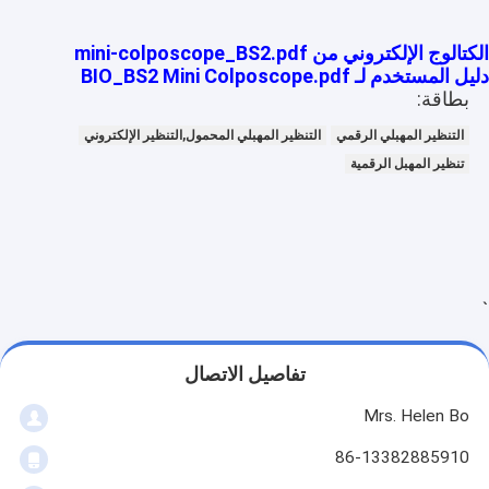
الأشعة تحت الحمراء الوريد الباحث
الكتالوج الإلكتروني من mini-colposcope_BS2.pdf
محلل الجلد الرقمي
دليل المستخدم لـ BIO_BS2 Mini Colposcope.pdf
بطاقة:
لون الماسح الضوئي بالموجات فوق الصوتية دوبلر
التنظير المهبلي الرقمي
التنظير المهبلي المحمول,التنظير الإلكتروني
معدات الوقاية الشخصية PPE
تنظير المهبل الرقمية
فيديو منظار الأذن الرقمي
الموجات فوق الصوتية البيطرية الماسح الضوئي
آلة الوجه بترددات الراديو
`
كاميرا رقمية لقاع العين
تفاصيل الاتصال
التنظير الإلكترونية الرقمية
Mrs. Helen Bo
multi معلم مدرب صبور
86-13382885910