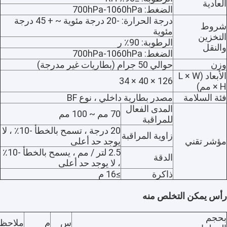
العادية
الضغط: 700hPa-1060hPa
درجة الحرارة: -20 درجة مئوية ~ + 45 درجة
شروط
مئوية
التخزين
الرطوبة: 90٪ ر
والنقل
الضغط: 700hPa-1060hPa
وزن
حوالي 50 جرام (بطاريات غير مدرجة)
الأبعاد (L × W
126 × 40 × 34
× H مم)
فئة السلامة
مصدر بطارية داخلي ، نوع BF
المدى الفعال
70 مم ~ 100 مم
للمراقبة
20 درجة ، تسمح بالخطأ -10٪ ، لا
زاوية المراقبة
مؤشر تقني
يوجد حد أعلى
2.5 لتر / مم ، يسمح بالخطأ -10٪
الدقة
، لا يوجد حد أعلى
ذاكرة
≥16 م
رأس يمكن التخلص منه
بحجم
س
م
ملاحظ