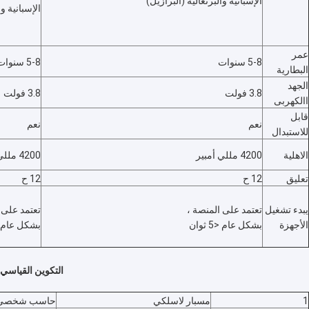
الإسبانية والبرتغالية (البرازيل)
نظام مراقبة تخطيط القلب
الإسبانية وا
مرطب مركزات الأوكسجين
عمر
5-8 سنوات
5-8 سنوات
فيديو Dermatoscope
البطارية
الجهد
3.8 فولت
3.8 فولت
طبيّ نقيع مضخة
االكهربى
قابل
نعم
نعم
جهاز Locator الوريد
للاستبدال
الاهلية
4200 مللي أمبير
4200 مللي أمبير
الإخلاء بالشفط اليدوي
تعليق
12 ح
12 ح
آلة ماكياج دائم
يبدء تشغيل
تعتمد على المنصة ،
تعتمد على 
الأجهزة
بشكل عام <5 ثوان
بشكل عام <5 ثو
التكوين القياسي
1
مسبار لاسلكي
حاسب شخصي 