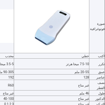
صورة
فوتوغرافية
اكتب
خطي
محدب
تكرر
7.5-10 ميجا هرتز
3.5-5 ميجا هرتز
عمق
20-55 ملم
90-305 ملم
عناصر
128
192
نصف
غير متاح
R60
القطر
طول
46 ملم
غير متاح
الدكتور
غير متاح
40-100
التركيز
غير متاح
0.1.2.3