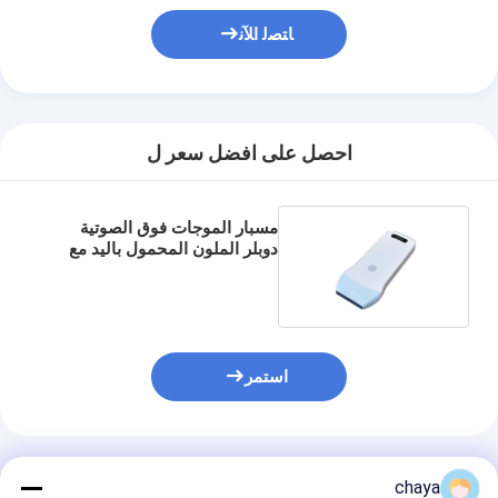
ﺎﺘﺼﻟ ﺍﻶﻧ
احصل على افضل سعر ل
مسبار الموجات فوق الصوتية
دوبلر الملون المحمول باليد مع
بطارية ليثيوم مدمجة 7.5-10
ميجاهرتز طول 46 مم
استمر
المنتجات الموصى بها
chaya