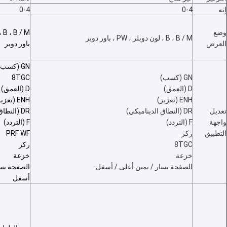
إنه
0-4
0-4
وضع
B ، B / M ، لون دوبلر ، PW ، باور دوبر
العرض
باور دوبر
GN (كسب)
GN (كسب)
8TGC
D (العمق)
D (العمق)
ENH (تعزيز)
ENH (تعزيز)
تعديل
DR (النطاق الديناميكي)
DR (النطاق الديناميكي)
واجهة
F (التردد)
F (التردد)
التطبيق
ركز
PRF WF
8TGC
ركز
خزعة
خزعة
الصفحة يسار / يمين أعلى / أسفل
الصفحة يسا
مسكن
أسفل
منتجات
معلومات عنا