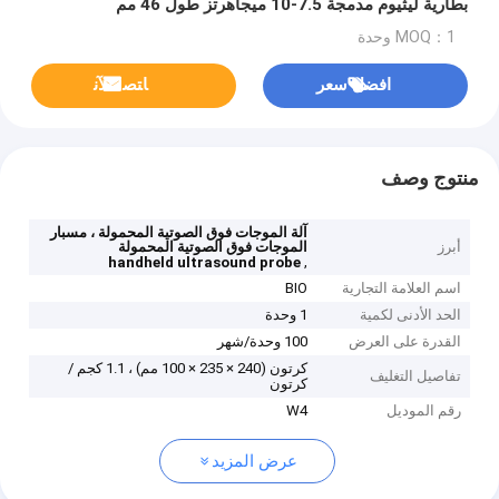
بطارية ليثيوم مدمجة 7.5-10 ميجاهرتز طول 46 مم
MOQ：1 وحدة
افضل سعر
ﺎﺘﺼﻟ ﺍﻶﻧ
منتوج وصف
آلة الموجات فوق الصوتية المحمولة ، مسبار
أبرز
الموجات فوق الصوتية المحمولة
,
handheld ultrasound probe
اسم العلامة التجارية
BIO
الحد الأدنى لكمية
1 وحدة
القدرة على العرض
100 وحدة/شهر
كرتون (240 × 235 × 100 مم) ، 1.1 كجم /
تفاصيل التغليف
كرتون
رقم الموديل
W4
عرض المزيد