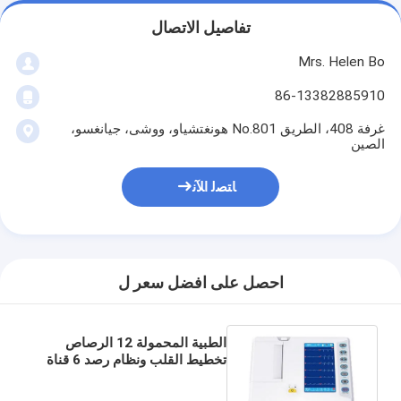
تفاصيل الاتصال
Mrs. Helen Bo
86-13382885910
غرفة 408، الطريق No.801 هونغتشياو، ووشى، جيانغسو،
الصين
ﺎﺘﺼﻟ ﺍﻶﻧ
احصل على افضل سعر ل
الطبية المحمولة 12 الرصاص
تخطيط القلب ونظام رصد 6 قناة
مع 6 لغات