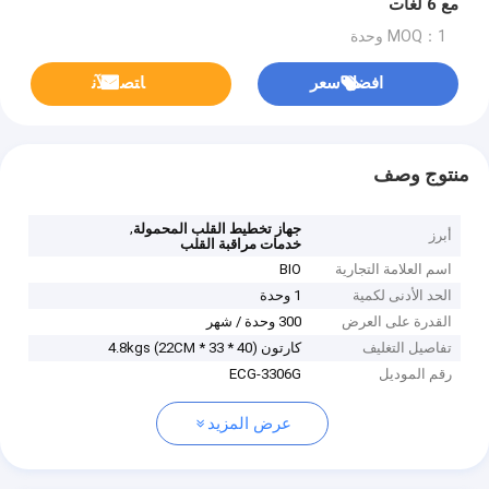
مع 6 لغات
MOQ：1 وحدة
افضل سعر
ﺎﺘﺼﻟ ﺍﻶﻧ
منتوج وصف
,
جهاز تخطيط القلب المحمولة
أبرز
خدمات مراقبة القلب
اسم العلامة التجارية
BIO
الحد الأدنى لكمية
1 وحدة
القدرة على العرض
300 وحدة / شهر
تفاصيل التغليف
كارتون (40 * 33 * 22CM) 4.8kgs
رقم الموديل
ECG-3306G
عرض المزيد