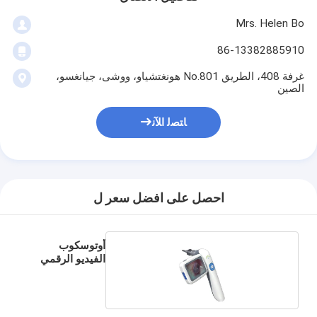
Mrs. Helen Bo
86-13382885910
غرفة 408، الطريق No.801 هونغتشياو، ووشى، جيانغسو،
الصين
ﺎﺘﺼﻟ ﺍﻶﻧ
احصل على افضل سعر ل
أوتوسكوب
الفيديو الرقمي
المحمول