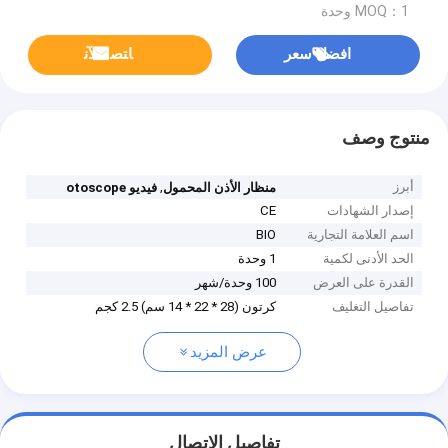
MOQ：1 وحدة
افضل سعر
ﺎﺘﺼﻟ ﺍﻶﻧ
منتوج وصف
أبرز
,
منظار الأذن المحمول
فيديو otoscope
إصدار الشهادات
CE
اسم العلامة التجارية
BIO
الحد الأدنى لكمية
1 وحدة
القدرة على العرض
100 وحدة/شهر
تفاصيل التغليف
كرتون (28 * 22 * ​​14 سم) 2.5 كجم
عرض المزيد
تفاصيل الاتصال